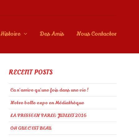
Histoire
Des Amis
Nous Contacter
RECENT POSTS
Ca n’arrive qu’une fois dans une vie !
Notre belle expo en Médiathèque
LA PRESSE EN PARLE: JUILLET 2016
OH QUE C’EST BEAU