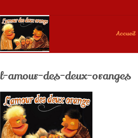
Accueil
l-amour-des-deux-oranges