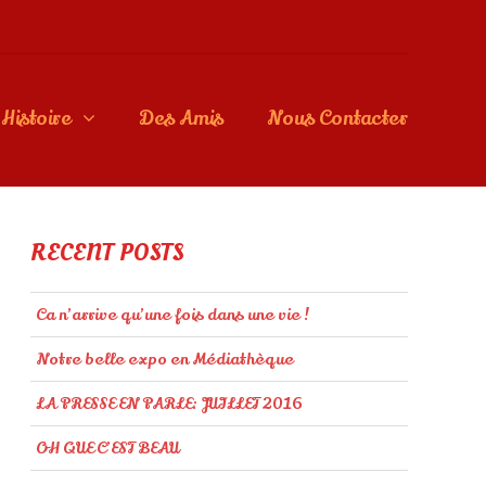
Histoire
Des Amis
Nous Contacter
RECENT POSTS
Ca n’arrive qu’une fois dans une vie !
Notre belle expo en Médiathèque
LA PRESSE EN PARLE: JUILLET 2016
OH QUE C’EST BEAU