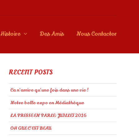
Histoire
Des Amis
Nous Contacter
RECENT POSTS
Ca n’arrive qu’une fois dans une vie !
Notre belle expo en Médiathèque
LA PRESSE EN PARLE: JUILLET 2016
OH QUE C’EST BEAU