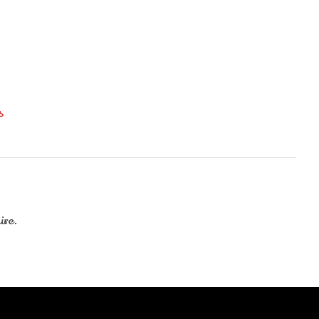
s
ire.